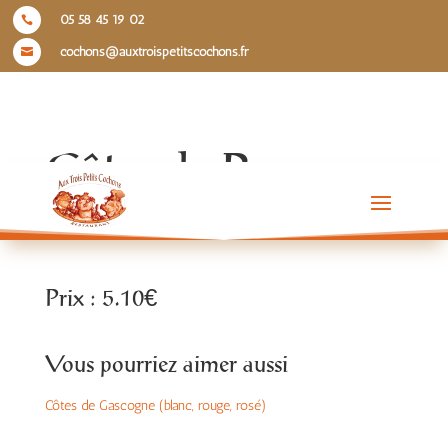
05 58 45 19 02

cochons@auxtroispetitscochons.fr

Côtes de Provence
2023 (rosé)
Prix : 5.10€
Vous pourriez aimer aussi
Côtes de Gascogne (blanc, rouge, rosé)