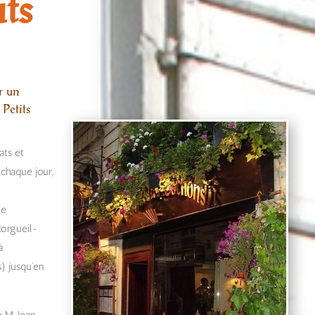
its
r un
 Petits
ats et
chaque jour,
2e
torgueil-
à
) jusqu’en