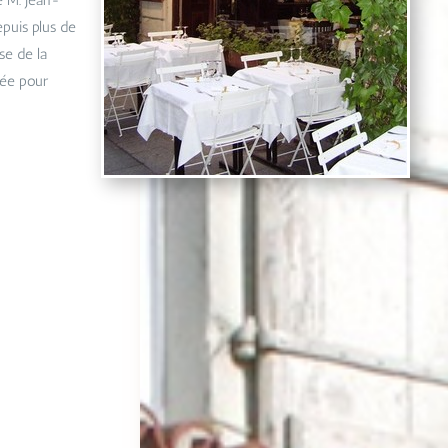
e M. Jean-
epuis plus de
ise de la
sée pour