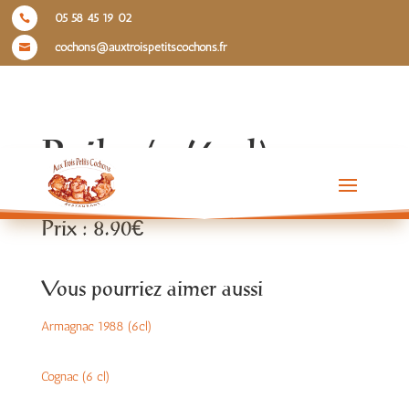
05 58 45 19 02

cochons@auxtroispetitscochons.fr

Bailey’s (6 cl)
Prix : 8.90€
Vous pourriez aimer aussi
Armagnac 1988 (6cl)
Cognac (6 cl)