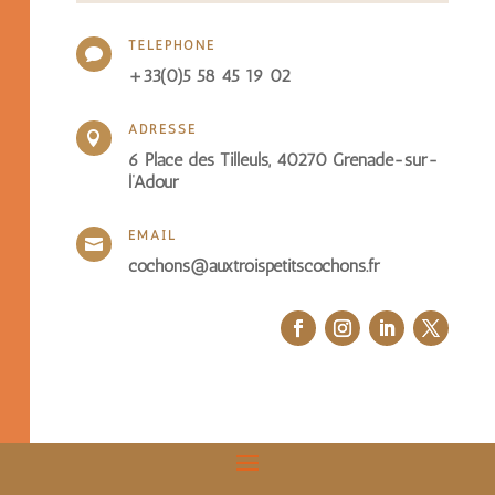
TÉLÉPHONE

+33(0)5 58 45 19 02
ADRESSE

6 Place des Tilleuls, 40270 Grenade-sur-
l’Adour
EMAIL

cochons@auxtroispetitscochons.fr