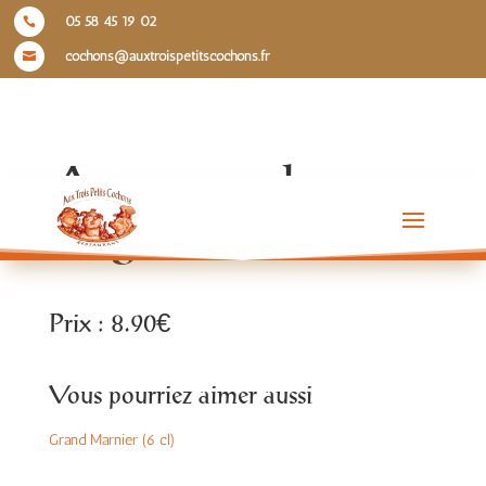
05 58 45 19 02

cochons@auxtroispetitscochons.fr

Armagnac hors
d’âge (6cl)
Prix : 8.90€
Vous pourriez aimer aussi
Grand Marnier (6 cl)