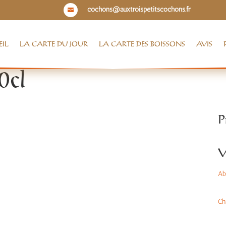
cochons@auxtroispetitscochons.fr

IL
LA CARTE DU JOUR
LA CARTE DES BOISSONS
AVIS
0cl
P
V
Aba
Ch