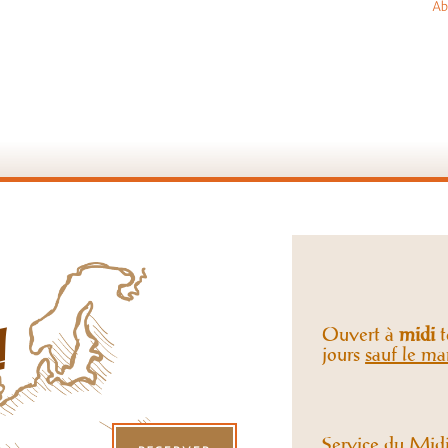
Aba
Ouvert à
midi
t
!
jours
sauf le ma
Service du Mid