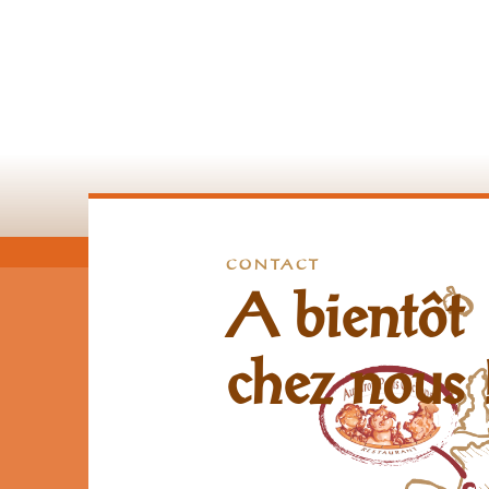
CONTACT
A bientôt
chez nous 