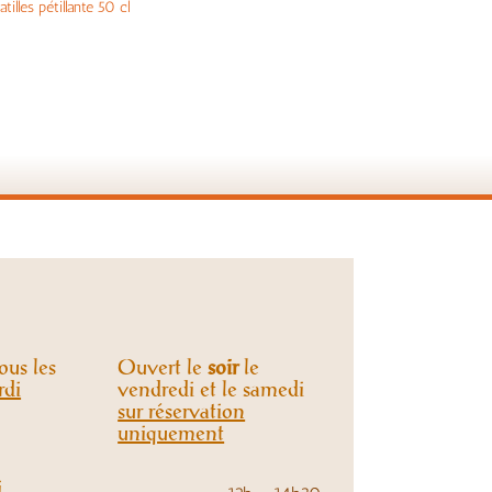
tilles pétillante 50 cl
ous les
Ouvert le
soir
le
rdi
vendredi et le samedi
sur réservation
uniquement
i