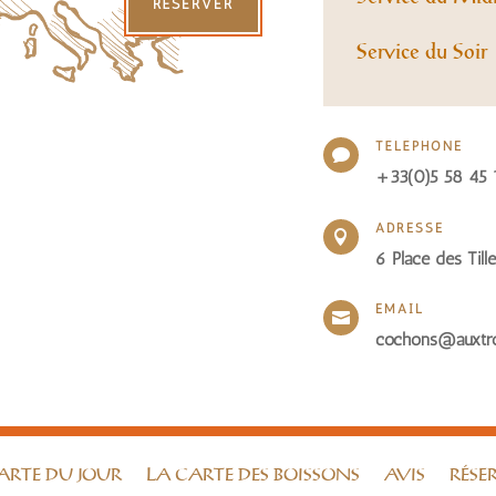
RÉSERVER
Service du Soir
TÉLÉPHONE

+33(0)5 58 45 
ADRESSE

6 Place des Til
EMAIL

cochons@auxtroi
ARTE DU JOUR
LA CARTE DES BOISSONS
AVIS
RÉSE