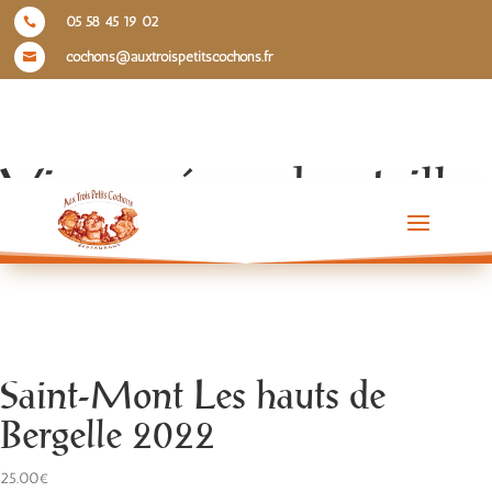
05 58 45 19 02

cochons@auxtroispetitscochons.fr

Vins rosés en bouteille
(75 cl)
Saint-Mont Les hauts de
Bergelle 2022
25.00€