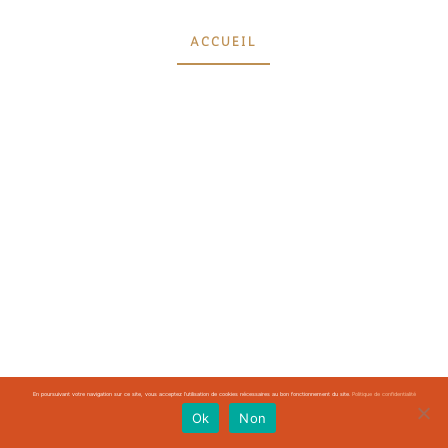
ACCUEIL
En poursuivant votre navigation sur ce site, vous acceptez l’utilisation de cookies nécessaires au bon fonctionnement du site.
Politique de confidentialité
Ok
Non